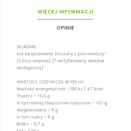
WIĘCEJ INFORMACJI
OPINIE
SKŁADNIKI
sok bezpośrednio tłoczony z pomarańczy*
(Citrus sinensis) (*certyfikowany składnik
ekologiczny)
WARTOŚĆ ODŻYWCZA W 100 ml
Wartość energetyczna - 196 kJ / 47 kcal
Tłuszcz - <0,5 g
w tym kwasy tłuszczowe nasycone - <0,1 g
Węglowodany - 11 g
w tym cukry - 9 g
Białko - 0,7 g
Sól - 0,01 g