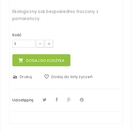
Ekologiczny
sok bezpośrednio tłoczony z
pomarańczy.
Ilość
local_grocery_store
DODAJ DO KOSZYKA
scanner
Drukuj
favorite_border
Dodaj do listy życzeń
Udostępnij