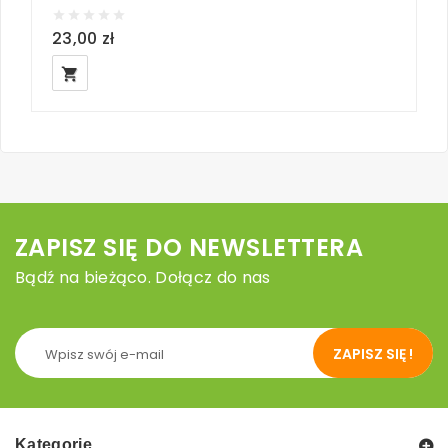
23,00 zł
4
local_grocery_store
loc
ZAPISZ SIĘ DO NEWSLETTERA
Bądź na bieżąco. Dołącz do nas
ZAPISZ SIĘ !
Kategorie