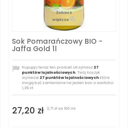
Zobacz
większe
Sok Pomarańczowy BIO -
Jaffa Gold 1l
Kupując teraz ten produkt otrzymasz
27
punktów lojalnościowych
. Twój koszyk
wyniesie
27
punktów lojalnościowych
które
mogą być zamienione na jeden bon o wartości
1,35 zł
.
27,20 zł
2,71 zł
za 100 ml