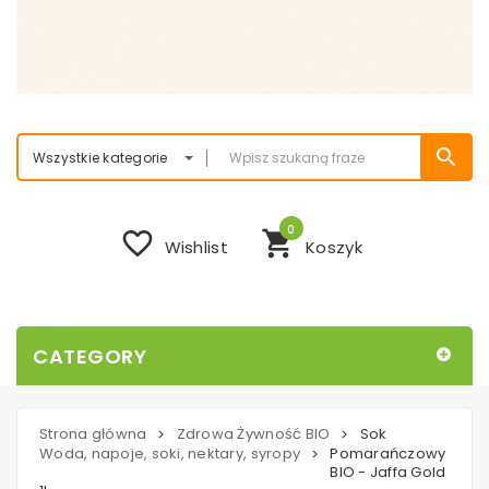
search
Wszystkie kategorie
0
favorite_border
shopping_cart
Wishlist
Koszyk
CATEGORY
Strona główna
Zdrowa Żywność BIO
Sok
>
>
Woda, napoje, soki, nektary, syropy
Pomarańczowy
>
BIO - Jaffa Gold