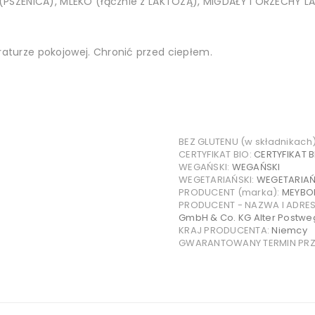
PSZENICA), MLEKO (łącznie z LAKTOZĄ), MIGDAŁY i ORZECHY 
urze pokojowej. Chronić przed ciepłem.
BEZ GLUTENU (w składnikach
CERTYFIKAT BIO:
CERTYFIKAT B
WEGAŃSKI:
WEGAŃSKI
WEGETARIAŃSKI:
WEGETARIAŃ
PRODUCENT (marka):
MEYBO
PRODUCENT - NAZWA I ADRE
GmbH & Co. KG Alter Postw
KRAJ PRODUCENTA:
Niemcy
GWARANTOWANY TERMIN PRZY