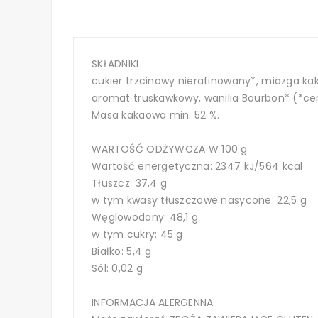
SKŁADNIKI
cukier trzcinowy nierafinowany*, miazga kaka
aromat truskawkowy, wanilia Bourbon* (*cer
Masa kakaowa min. 52 %.
WARTOŚĆ ODŻYWCZA W 100 g
Wartość energetyczna: 2347 kJ/564 kcal
Tłuszcz: 37,4 g
w tym kwasy tłuszczowe nasycone: 22,5 g
Węglowodany: 48,1 g
w tym cukry: 45 g
Białko: 5,4 g
Sól: 0,02 g
INFORMACJA ALERGENNA