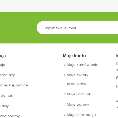
cja
Moje konto
I
S
cje
Moje zamówienia
n
produkty
Moje zwroty
produktów
ściej kupowane
Moje rachunki
 do nas
Moje adresy
aminy
Moje informacje
Stacjonarny