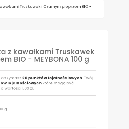
kawałkami Truskawek i Czarnym pieprzem BIO -
ka z kawałkami Truskawek
zem BIO - MEYBONA 100 g
t otrzymasz
20
punktów lojalnościowych
. Twój
ów lojalnościowych
które mogą być
 o wartości
1,00 zł
.
00 g