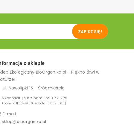
ZAPISZ SIĘ !
nformacja o sklepie
klep Ekologiczny BioOrganika.pl - Piękno tkwi w
aturze!
ul. Nowolipki 15 - Śródmieście
Skontaktuj się z nami:
693 771 775
(pon-pt 11:00-19:00, sobota 10:00-15:00)
E-mail:
sklep@bioorganika.pl