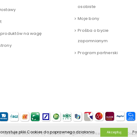
osobiste
Dostawy
Moje bony
t
Prośba o bycie
 produktów na wagę
zapomnianym
trony
Program partnerski
orzystuje pliki Cookies do poprawnego działania.
Po
Akceptuj
Created with love by
JustIdea
-
Agencja Marketingowa Kraków