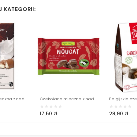
 KATEGORII:
Czekolada mleczna z nadzieniem mlecznym BIO - MEYBONA 100 g
Czekolada mleczna z nadzieniem nugatowym BIO - RAPUNZEL 100 g
17,50 zł
28,90 zł