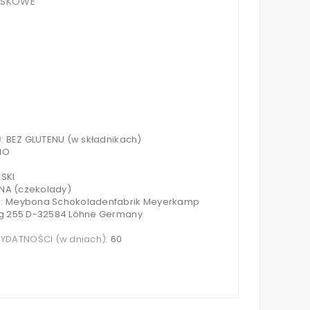
LASKOWE
):
BEZ GLUTENU (w składnikach)
IO
SKI
NA (czekolady)
S:
Meybona Schokoladenfabrik Meyerkamp
eg 255 D-32584 Löhne Germany
DATNOŚCI (w dniach):
60