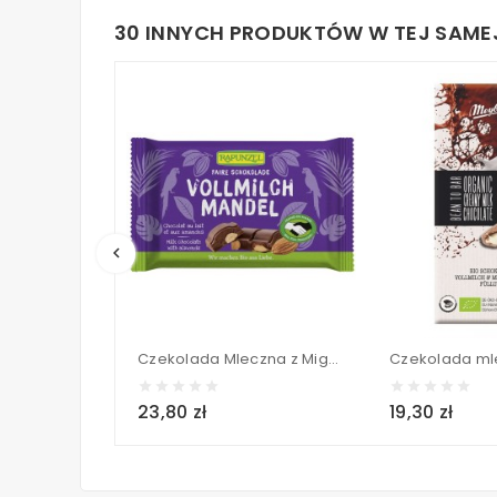
30 INNYCH PRODUKTÓW W TEJ SAMEJ
keyboard_arrow_left
Czekolada Mleczna z Migdałami BIO - RAPUNZEL 100 g
23,80 zł
19,30 zł