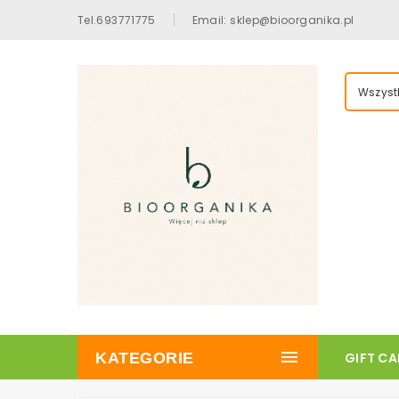
Tel.693771775
Email: sklep@bioorganika.pl
Wszystk
KATEGORIE
GIFT C