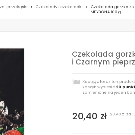
ze i przekąski
Czekolady i czekoladki
Czekolada gorzka z 
>
>
MEYBONA 100 g
Czekolada gorz
i Czarnym piepr
Kupując teraz ten produk
koszyk wyniesie
20
punkt
zamienione na jeden bon
20,40 zł
20,40 zł
za 1