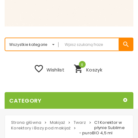
search
Wszystkie kategorie
0
favorite_border
shopping_cart
Wishlist
Koszyk
CATEGORY
Strona główna
Makijaż
Twarz
C1 Korektor w
>
>
>
płynie Sublime
Korektory i Bazy pod makijaż
>
- puroBIO 4,5 ml