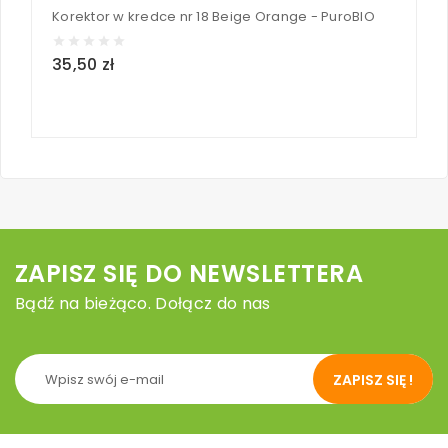
Korektor w kredce nr 18 Beige Orange - PuroBIO
K
35,50 zł
3
loc
ZAPISZ SIĘ DO NEWSLETTERA
Bądź na bieżąco. Dołącz do nas
ZAPISZ SIĘ !