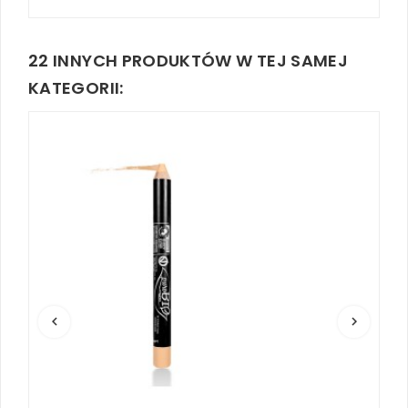
22 INNYCH PRODUKTÓW W TEJ SAMEJ
KATEGORII:
keyboard_arrow_left
keyboard_arrow_right