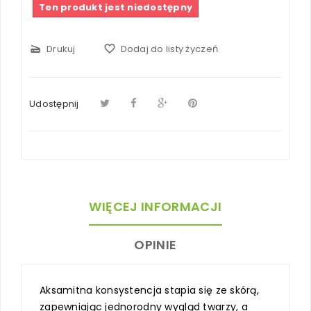
Ten produkt jest niedostępny
scanner
Drukuj
favorite_border
Dodaj do listy życzeń
Udostępnij
WIĘCEJ INFORMACJI
OPINIE
Aksamitna konsystencja stapia się ze skórą,
zapewniając jednorodny wygląd twarzy, a