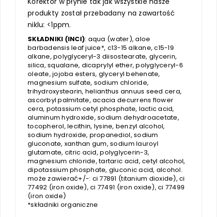
Korektor w płynie tak jak wszystkie nasze
produkty został przebadany na zawartość
niklu: <1ppm.
SKŁADNIKI (INCI)
: aqua (water), aloe
barbadensis leaf juice*, c13-15 alkane, c15-19
alkane, polyglyceryl-3 diisostearate, glycerin,
silica, squalane, dicaprylyl ether, polyglyceryl-6
oleate, jojoba esters, glyceryl behenate,
magnesium sulfate, sodium chloride,
trihydroxystearin, helianthus annuus seed cera,
ascorbyl palmitate, acacia decurrens flower
cera, potassium cetyl phosphate, lactic acid,
aluminum hydroxide, sodium dehydroacetate,
tocopherol, lecithin, lysine, benzyl alcohol,
sodium hydroxide, propanediol, sodium
gluconate, xanthan gum, sodium lauroyl
glutamate, citric acid, polyglycerin-3,
magnesium chloride, tartaric acid, cetyl alcohol,
dipotassium phosphate, gluconic acid, alcohol.
może zawierać+/-: ci 77891 (titanium dioxide), ci
77492 (iron oxide), ci 77491 (iron oxide), ci 77499
(iron oxide)
*składniki organiczne