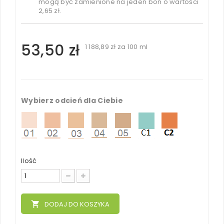
mogą być zamienione na jeden bon o wartości
2,65 zł
.
53,50 zł
1 188,89 zł
za 100 ml
Wybierz odcień dla Ciebie
Ilość
local_grocery_store
DODAJ DO KOSZYKA