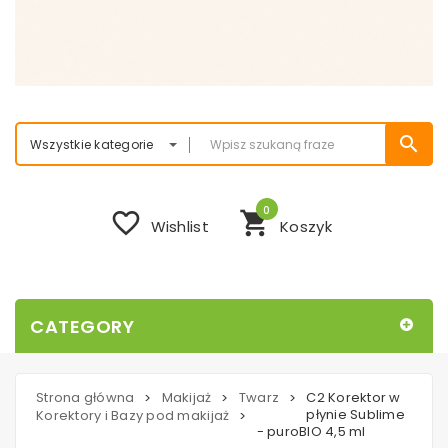
search
Wszystkie kategorie
0
favorite_border
shopping_cart
Wishlist
Koszyk
CATEGORY
Strona główna
Makijaż
Twarz
C2 Korektor w
>
>
>
płynie Sublime
Korektory i Bazy pod makijaż
>
- puroBIO 4,5 ml