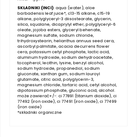
SKŁADNIKI (INCI)
: aqua (water), aloe
barbadensis leaf juice*, c13-15 alkane, c15-19
alkane, polyglyceryl-3 diisostearate, glycerin,
silica, squalane, dicaprylyl ether, polyglyceryl-6
oleate, jojoba esters, glyceryl behenate,
magnesium sulfate, sodium chloride,
trihydroxystearin, helianthus annuus seed cera,
ascorbyl palmitate, acacia decurrens flower
cera, potassium cetyl phosphate, lactic acid,
aluminum hydroxide, sodium dehydroacetate,
tocopherol, lecithin, lysine, benzyl alcohol,
sodium hydroxide, propanediol, sodium
gluconate, xanthan gum, sodium lauroyl
glutamate, citric acid, polyglycerin-3,
magnesium chloride, tartaric acid, cetyl alcohol,
dipotassium phosphate, gluconic acid, alcohol.
może zawierać+/-: ci 77891 (titanium dioxide), ci
77492 (iron oxide), ci 77491 (iron oxide), ci 77499
(iron oxide)
*składniki organiczne