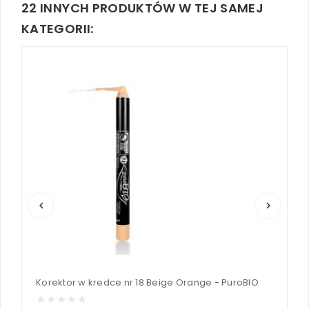
22 INNYCH PRODUKTÓW W TEJ SAMEJ
KATEGORII:
keyboard_arrow_left
keyboard_arrow_right
Korektor w kredce nr 18 Beige Orange - PuroBIO
K