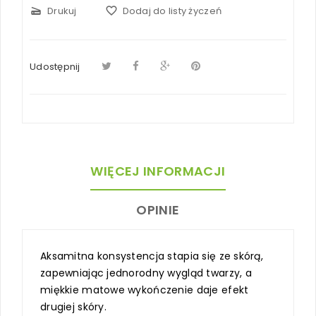
scanner
Drukuj
favorite_border
Dodaj do listy życzeń
Udostępnij
WIĘCEJ INFORMACJI
OPINIE
Aksamitna konsystencja stapia się ze skórą,
zapewniając jednorodny wygląd twarzy, a
miękkie matowe wykończenie daje efekt
drugiej skóry.