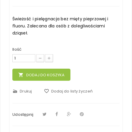
Świeżość i pielęgnacja bez mięty pieprzowej i
fluoru. Zalecana dla osób z dolegliwościami
dziąseł.
Ilość
local_grocery_store
DODAJ DO KOSZYKA
scanner
Drukuj
favorite_border
Dodaj do listy życzeń
Udostępnij