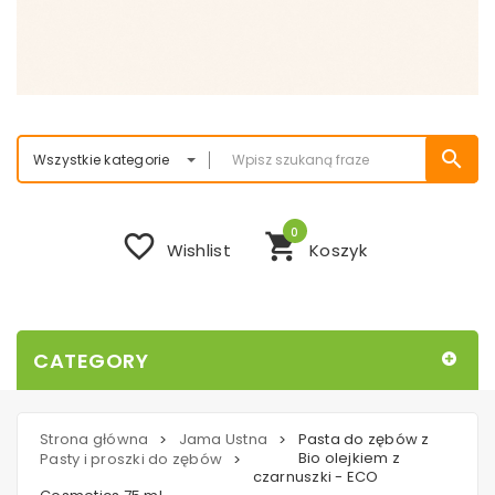
search
Wszystkie kategorie
0
favorite_border
shopping_cart
Wishlist
Koszyk
CATEGORY
Strona główna
Jama Ustna
Pasta do zębów z
>
>
Bio olejkiem z
Pasty i proszki do zębów
>
czarnuszki - ECO