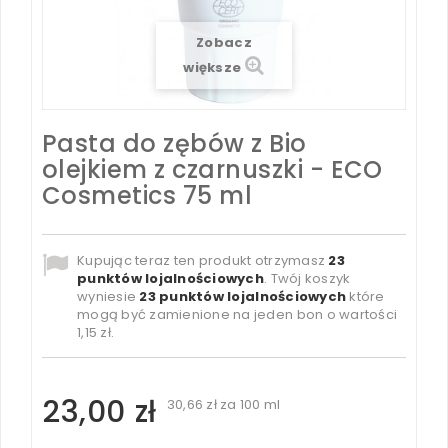
Zobacz
większe
Pasta do zębów z Bio
olejkiem z czarnuszki - ECO
Cosmetics 75 ml
Kupując teraz ten produkt otrzymasz
23
punktów lojalnościowych
. Twój koszyk
wyniesie
23
punktów lojalnościowych
które
mogą być zamienione na jeden bon o wartości
1,15 zł
.
23,00 zł
30,66 zł
za 100 ml