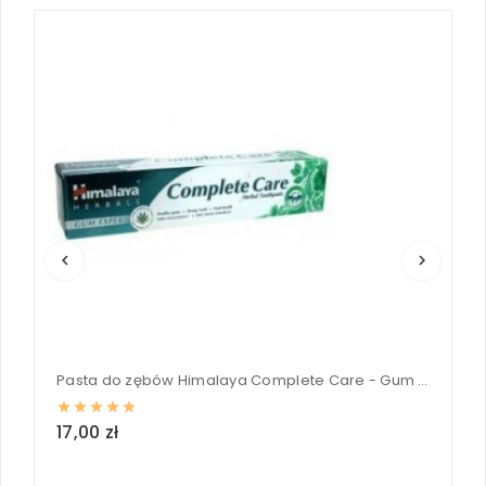
keyboard_arrow_left
keyboard_arrow_right
Pasta do zębów Himalaya Complete Care - Gum Expert 75 ml
17,00 zł
1
loc