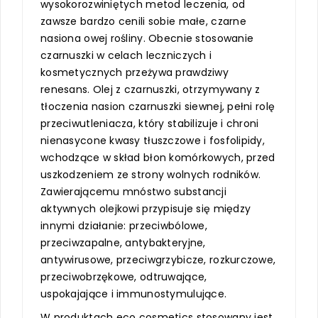
wysokorozwiniętych metod leczenia, od
zawsze bardzo cenili sobie małe, czarne
nasiona owej rośliny. Obecnie stosowanie
czarnuszki w celach leczniczych i
kosmetycznych przeżywa prawdziwy
renesans. Olej z czarnuszki, otrzymywany z
tłoczenia nasion czarnuszki siewnej, pełni rolę
przeciwutleniacza, który stabilizuje i chroni
nienasycone kwasy tłuszczowe i fosfolipidy,
wchodzące w skład błon komórkowych, przed
uszkodzeniem ze strony wolnych rodników.
Zawierającemu mnóstwo substancji
aktywnych olejkowi przypisuje się między
innymi działanie: przeciwbólowe,
przeciwzapalne, antybakteryjne,
antywirusowe, przeciwgrzybicze, rozkurczowe,
przeciwobrzękowe, odtruwające,
uspokajające i immunostymulujące.
W produktach eco cosmetics stosowany jest