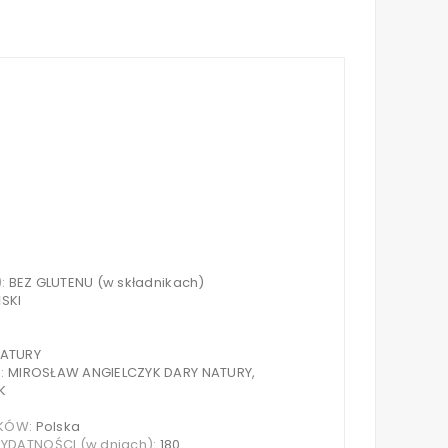
):
BEZ GLUTENU (w składnikach)
SKI
NATURY
S:
MIROSŁAW ANGIELCZYK DARY NATURY,
K
IKÓW:
Polska
DATNOŚCI (w dniach):
180