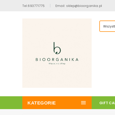
Tel.693771775
Email: sklep@bioorganika.pl
Wszystk
KATEGORIE
GIFT C