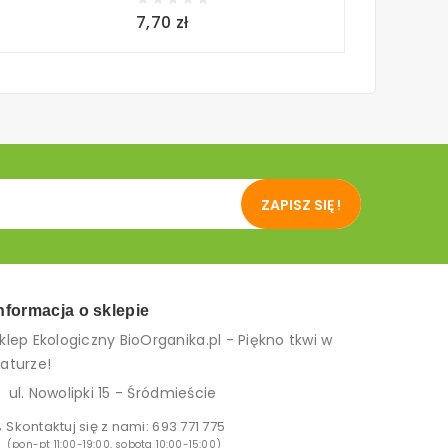
7,70 zł
12,50 zł
ZAPISZ SIĘ !
nformacja o sklepie
klep Ekologiczny BioOrganika.pl - Piękno tkwi w
aturze!
ul. Nowolipki 15 - Śródmieście
Skontaktuj się z nami:
693 771 775
(pon-pt 11:00-19:00, sobota 10:00-15:00)