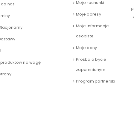
Moje rachunki
 do nas
Moje adresy
aminy
Moje informacje
Stacjonarny
osobiste
Dostawy
Moje bony
t
Prośba o bycie
 produktów na wagę
zapomnianym
trony
Program partnerski