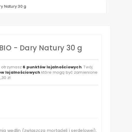
ry Natury 30 g
BIO - Dary Natury 30 g
t otrzymasz
6
punktów lojalnościowych
. Twój
w lojalnościowych
które mogą być zamienione
,30 zł
.
g
nia wędlin (zwłaszcza mortadeli i serdelowej),