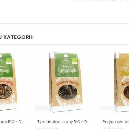
 KATEGORII:
Oregano suszone BIO - Dary Natury 20 g
Tymianek suszony BIO - Dary Natury 20 g