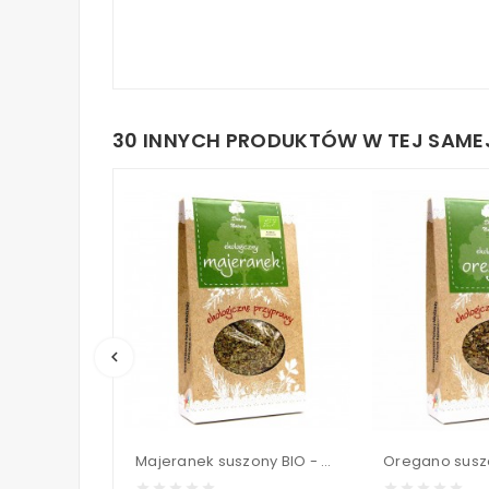
30 INNYCH PRODUKTÓW W TEJ SAMEJ
keyboard_arrow_left
Majeranek suszony BIO - Dary Natury 15 g