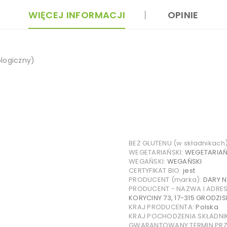
WIĘCEJ INFORMACJI
OPINIE
ologiczny)
BEZ GLUTENU (w składnikach
WEGETARIAŃSKI:
WEGETARIAŃ
WEGAŃSKI:
WEGAŃSKI
CERTYFIKAT BIO:
jest
PRODUCENT (marka):
DARY 
PRODUCENT - NAZWA I ADRE
KORYCINY 73, 17-315 GRODZIS
KRAJ PRODUCENTA:
Polska
KRAJ POCHODZENIA SKŁADN
GWARANTOWANY TERMIN PRZY