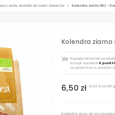
awy i zioła, dodatki do ciast i deserów
Kolendra ziarno BIO - Da
>
Kolendra ziarno 
Kupując teraz ten produk
koszyk wyniesie
6
punktó
na jeden bon o wartości
0
6,50 zł
21,67 zł
za 100 
Kolendra służy do przyprawia