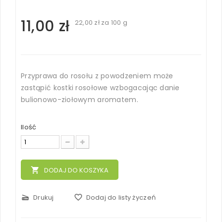
11,00 zł
22,00 zł
za 100 g
Przyprawa do rosołu z powodzeniem może
zastąpić kostki rosołowe wzbogacając danie
bulionowo-ziołowym aromatem.
Ilość
local_grocery_store
DODAJ DO KOSZYKA
scanner
Drukuj
favorite_border
Dodaj do listy życzeń