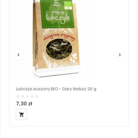
keyboard_arrow_left
keyboard_arrow_right
Lubczyk suszony BIO - Dary Natury 20 g
M
7,30 zł
5
local_grocery_store
loc