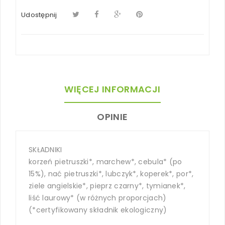
Udostępnij
WIĘCEJ INFORMACJI
OPINIE
SKŁADNIKI
korzeń pietruszki*, marchew*, cebula* (po
15%), nać pietruszki*, lubczyk*, koperek*, por*,
ziele angielskie*, pieprz czarny*, tymianek*,
liść laurowy* (w różnych proporcjach)
(*certyfikowany składnik ekologiczny)