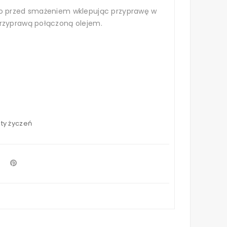
io przed smażeniem wklepując przyprawę w
przyprawą połączoną olejem.
sty życzeń