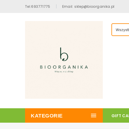
Tel.693771775
Email: sklep@bioorganika.pl
Wszystk
KATEGORIE
GIFT C