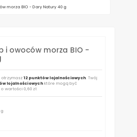
ów morza BIO - Dary Natury 40 g
b i owoców morza BIO -
g
t otrzymasz
12
punktów lojalnościowych
. Twój
ów lojalnościowych
które mogą być
 o wartości
0,60 zł
.
 g