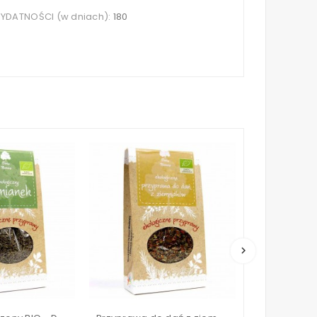
DATNOŚCI (w dniach):
180
keyboard_arrow_right