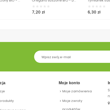
Majeranek suszony BIO - Dary Natury 15 g
Oregano suszone BIO - Dary Natury 20 g
7,20 zł
6,30 zł
cja
Moje konto
I
S
cje
Moje zamówienia
n
produkty
Moje zwroty
produktów