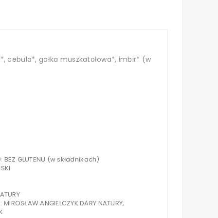
owy*, cebula*, gałka muszkatołowa*, imbir* (w
):
BEZ GLUTENU (w składnikach)
SKI
NATURY
S:
MIROSŁAW ANGIELCZYK DARY NATURY,
K