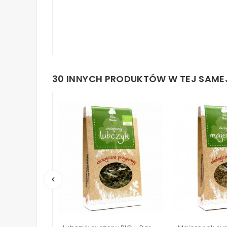
30 INNYCH PRODUKTÓW W TEJ SAMEJ
keyboard_arrow_left