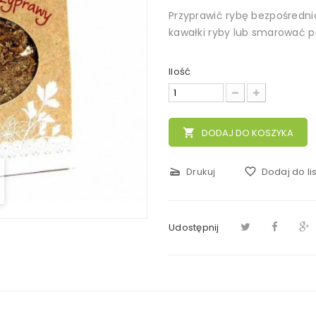
Przyprawić rybę bezpośredn
kawałki ryby lub smarować 
Ilość
local_grocery_store
DODAJ DO KOSZYKA
scanner
Drukuj
favorite_border
Dodaj do li
Udostępnij