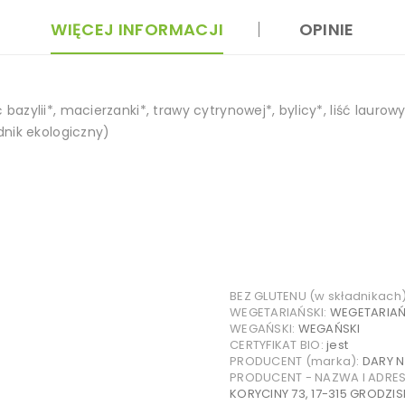
WIĘCEJ INFORMACJI
OPINIE
iść bazylii*, macierzanki*, trawy cytrynowej*, bylicy*, liść laur
dnik ekologiczny)
BEZ GLUTENU (w składnikach
WEGETARIAŃSKI:
WEGETARIAŃ
WEGAŃSKI:
WEGAŃSKI
CERTYFIKAT BIO:
jest
PRODUCENT (marka):
DARY 
PRODUCENT - NAZWA I ADRE
KORYCINY 73, 17-315 GRODZIS