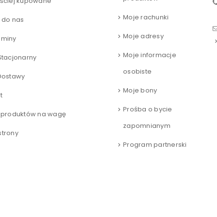
ściej kupowane
Moje rachunki
 do nas
Moje adresy
aminy
Moje informacje
Stacjonarny
osobiste
Dostawy
Moje bony
t
Prośba o bycie
 produktów na wagę
zapomnianym
trony
Program partnerski