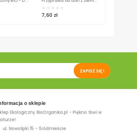
Tymianek suszony BIO - Dary Natury 20 g
Przyprawa do dań z ziemniaków BIO - Dary Natury 30 g
7,60 zł
7,70 zł
ZAPISZ SIĘ !
nformacja o sklepie
klep Ekologiczny BioOrganika.pl - Piękno tkwi w
aturze!
ul. Nowolipki 15 - Śródmieście