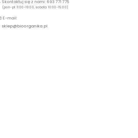
Skontaktuj się z nami:
693 771 775
(pon-pt 11:00-19:00, sobota 10:00-15:00)
E-mail:
sklep@bioorganika.pl