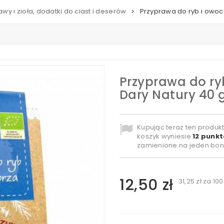
awy i zioła, dodatki do ciast i deserów
Przyprawa do ryb i owoc
>
Przyprawa do ry
Dary Natury 40 
Kupując teraz ten produk
koszyk wyniesie
12
punkt
zamienione na jeden bon
12,50 zł
31,25 zł
za 100