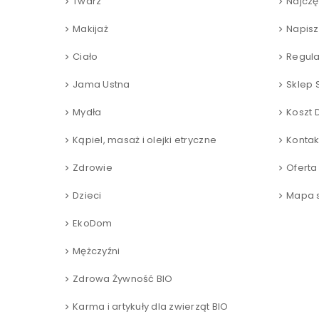
Twarz
Najczę
Makijaż
Napisz
Ciało
Regul
Jama Ustna
Sklep 
Mydła
Koszt 
Kąpiel, masaż i olejki etryczne
Kontak
Zdrowie
Oferta
Dzieci
Mapa s
EkoDom
Mężczyźni
Zdrowa Żywność BIO
Karma i artykuły dla zwierząt BIO