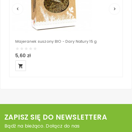
keyboard_arrow_left
keyboard_arrow_right
Majeranek suszony BIO - Dary Natury 15 g
O
5,60 zł
7
local_grocery_store
loc
ZAPISZ SIĘ DO NEWSLETTERA
Bądź na bieżąco. Dołącz do nas