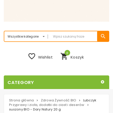
search
Wszystkie kategorie
0
favorite_border
shopping_cart
Wishlist
Koszyk
CATEGORY
Strona główna
Zdrowa Żywność BIO
Lubczyk
>
>
Przyprawy i zioła, dodatki do ciast i deserów
>
suszony BIO - Dary Natury 20 g