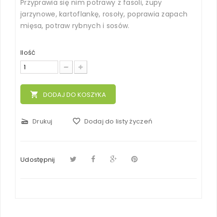
Przyprawia się nim potrawy z fasoli, zupy
jarzynowe, kartoflankę, rosoły, poprawia zapach
mięsa, potraw rybnych i sosów.
Ilość
local_grocery_store
DODAJ DO KOSZYKA
scanner
Drukuj
favorite_border
Dodaj do listy życzeń
Udostępnij