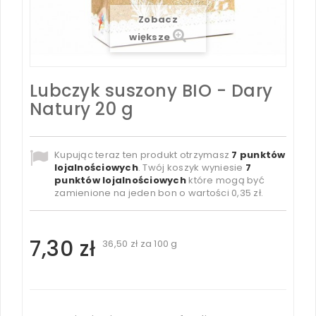
Zobacz
większe
Lubczyk suszony BIO - Dary
Natury 20 g
Kupując teraz ten produkt otrzymasz
7
punktów
lojalnościowych
. Twój koszyk wyniesie
7
punktów lojalnościowych
które mogą być
zamienione na jeden bon o wartości
0,35 zł
.
7,30 zł
36,50 zł
za 100 g