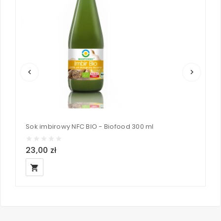
keyboard_arrow_left
keyboard_arrow_right
Sok imbirowy NFC BIO - Biofood 300 ml
23,00 zł
4
local_grocery_store
loc