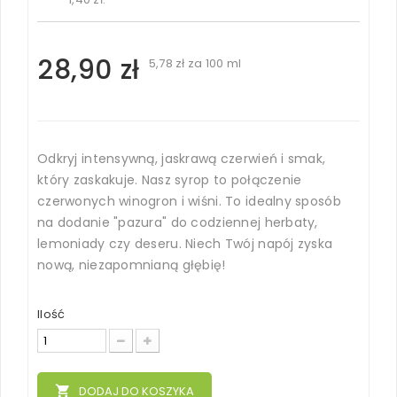
28,90 zł
5,78 zł
za 100 ml
Odkryj intensywną, jaskrawą czerwień i smak,
który zaskakuje. Nasz syrop to połączenie
czerwonych winogron i wiśni. To idealny sposób
na dodanie "pazura" do codziennej herbaty,
lemoniady czy deseru. Niech Twój napój zyska
nową, niezapomnianą głębię!
Ilość
local_grocery_store
DODAJ DO KOSZYKA