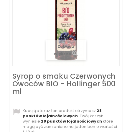
Zobacz
większe
Syrop o smaku Czerwonych
Owoców BIO - Hollinger 500
ml
Kupując teraz ten produkt otrzymasz
28
punktów lojalnościowych
. Twój koszyk
wyniesie
28
punktów lojalnościowych
które
mogą być zamienione na jeden bon o wartości
1,40 zł
.