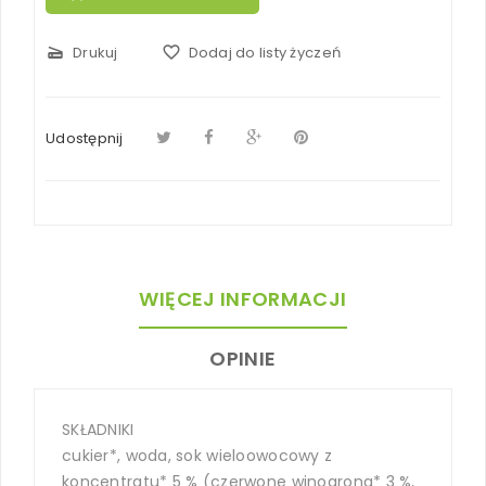
scanner
Drukuj
favorite_border
Dodaj do listy życzeń
Udostępnij
WIĘCEJ INFORMACJI
OPINIE
SKŁADNIKI
cukier*, woda, sok wieloowocowy z
koncentratu* 5 % (czerwone winogrona* 3 %,