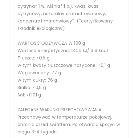
cytryna* 1 %, wiśnia* 1 %), kwas: kwas
cytrynowy, naturalny aromat owocowy,
koncentrat marchwiowy*. (*certyfikowany
składnik ekologiczny)
WARTOŚĆ ODŻYWCZA W 100 g
Wartość energetyczna: 1344 kJ/ 316 kcal
Tłuszcz: <0,5 g
w tym kwasy tłuszczowe nasycone: <0,1 g
Węglowodany: 77 g
w tym cukry: 76 g
Białko: <0,5 g
Sól: <0,01 g
ZALECANE WARUNKI PRZECHOWYWANIA
Przechowywać w temperaturze pokojowej,
chronić przed światłem. Po otwarciu spożyć w
ciągu 3-4 tygodni.