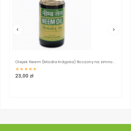
keyboard_arrow_left
keyboard_arrow_right
Olejek Neem (Miodla Indyjska) tłoczony na zimno 100 ml
23,00 zł
3
loc