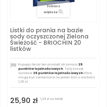
Zobacz
większe
Listki do prania na bazie
sody oczyszczonej Zielona
Świeżość - BRIOCHIN 20
listków
Kupując teraz ten produkt otrzymasz
25
punktów lojalnościowych
. Twój koszyk
wyniesie
25
punktów lojalnościowych
które
mogą być zamienione na jeden bon o wartości
1,25 zł
.
25,90 zł
1,29 zł
za listek