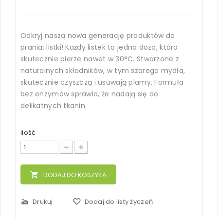
Odkryj naszą nowa generację produktów do
prania: listki! Każdy listek to jedna doza, która
skutecznie pierze nawet w 30°C. Stworzone z
naturalnych składników, w tym szarego mydła,
skutecznie czyszczą i usuwają plamy. Formuła
bez enzymów sprawia, że nadają się do
delikatnych tkanin.
Ilość
local_grocery_store
DODAJ DO KOSZYKA
scanner
Drukuj
favorite_border
Dodaj do listy życzeń