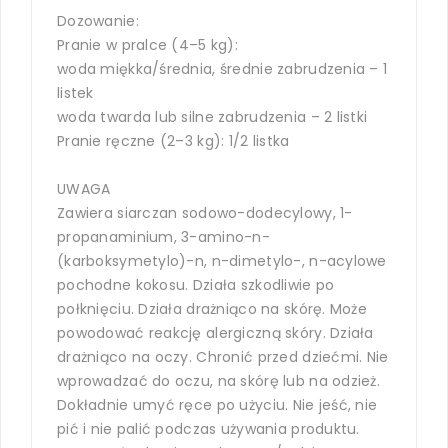
Dozowanie:
Pranie w pralce (4–5 kg):
woda miękka/średnia, średnie zabrudzenia – 1
listek
woda twarda lub silne zabrudzenia – 2 listki
Pranie ręczne (2–3 kg): 1/2 listka
UWAGA
Zawiera siarczan sodowo-dodecylowy, 1-
propanaminium, 3-amino-n-
(karboksymetylo)-n, n-dimetylo-, n-acylowe
pochodne kokosu. Działa szkodliwie po
połknięciu. Działa drażniąco na skórę. Może
powodować reakcję alergiczną skóry. Działa
drażniąco na oczy. Chronić przed dziećmi. Nie
wprowadzać do oczu, na skórę lub na odzież.
Dokładnie umyć ręce po użyciu. Nie jeść, nie
pić i nie palić podczas używania produktu.