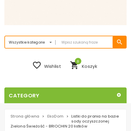
search
Wszystkie kategorie
0
favorite_border
shopping_cart
Wishlist
Koszyk
CATEGORY
Strona główna
EkoDom
Listki do prania na bazie
>
>
sody oczyszczonej
Zielona Świeżość - BRIOCHIN 20 listków