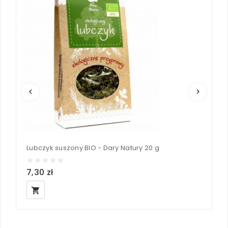
keyboard_arrow_left
keyboard_arrow_right
Lubczyk suszony BIO - Dary Natury 20 g
M
7,30 zł
5
local_grocery_store
loc