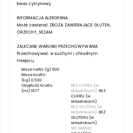
kwas cytrynowy
INFORMACJA ALERGENNA
Może zawierać ZBOŻA ZAWIERAJĄCE GLUTEN,
ORZECHY, SEZAM.
ZALECANE WARUNKI PRZECHOWYWANIA
Przechowywać w suchym i chłodnym
miejscu.
Masa netto (g) 500
Masa brutto
(kg) 0,530
Objętość brutto
BEZ CUKRU (w
(ml) 1677
składnikach):
BEZ
CUKRU (w
składnikach)
BEZ GLUTENU (w
składnikach):
BEZ
GLUTENU (w
składnikach)
WEGAŃSKI: