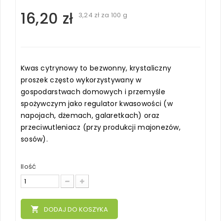
16,20 zł
3,24 zł
za 100 g
Kwas cytrynowy to bezwonny, krystaliczny
proszek często wykorzystywany w
gospodarstwach domowych i przemyśle
spożywczym jako regulator kwasowości (w
napojach, dżemach, galaretkach) oraz
przeciwutleniacz (przy produkcji majonezów,
sosów).
Ilość
local_grocery_store
DODAJ DO KOSZYKA