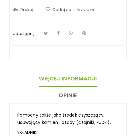
scanner
Drukuj
favorite_border
Dodaj do listy życzeń
Udostępnij
WIĘCEJ INFORMACJI
OPINIE
Pomocny także jako środek czyszczący,
usuwający kamień i osady (czajniki, kubki).
SKŁADNIKI