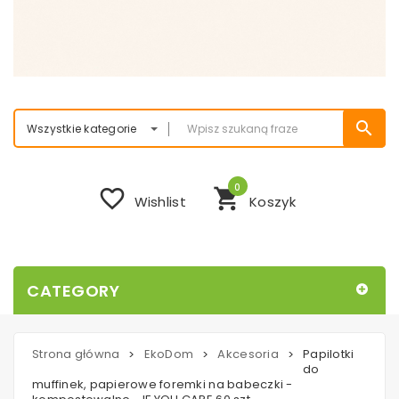
search
Wszystkie kategorie
0
favorite_border
shopping_cart
Wishlist
Koszyk
CATEGORY
Strona główna
EkoDom
Akcesoria
Papilotki
>
>
>
do
muffinek, papierowe foremki na babeczki -