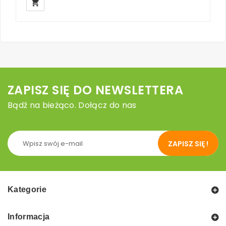
local_grocery_store
loc
ZAPISZ SIĘ DO NEWSLETTERA
Bądź na bieżąco. Dołącz do nas
ZAPISZ SIĘ !
Kategorie
Informacja