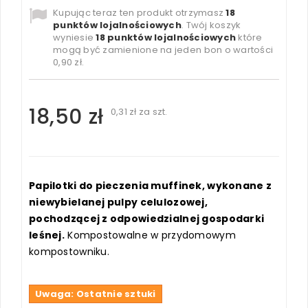
Kupując teraz ten produkt otrzymasz
18
punktów lojalnościowych
. Twój koszyk
wyniesie
18
punktów lojalnościowych
które
mogą być zamienione na jeden bon o wartości
0,90 zł
.
18,50 zł
0,31 zł
za szt.
Papilotki do pieczenia muffinek, wykonane z
niewybielanej pulpy celulozowej,
pochodzącej z odpowiedzialnej gospodarki
leśnej.
Kompostowalne w przydomowym
kompostowniku.
Uwaga: Ostatnie sztuki