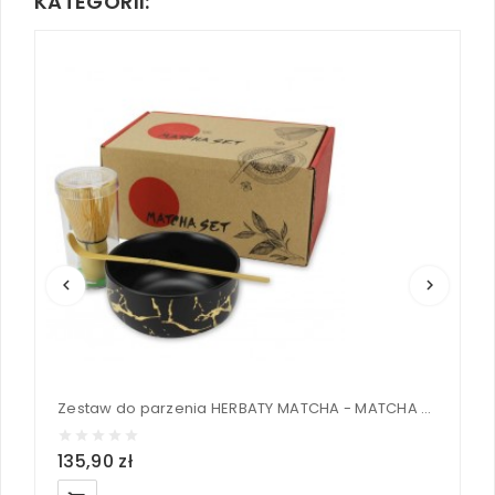
KATEGORII:
keyboard_arrow_left
keyboard_arrow_right
Zestaw do parzenia HERBATY MATCHA - MATCHA MAGIC
135,90 zł
2